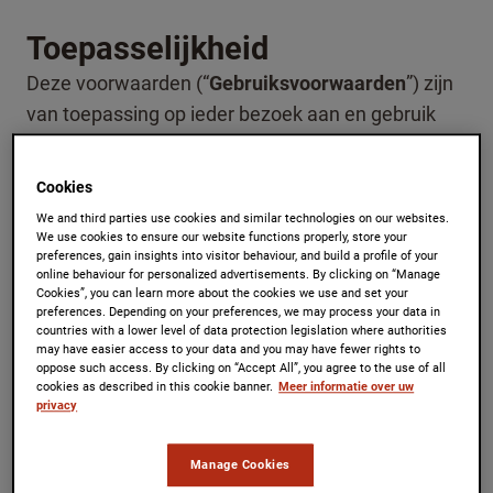
Toepasselijkheid
Deze voorwaarden (“
Gebruiksvoorwaarden
”) zijn
van toepassing op ieder bezoek aan en gebruik
van deze Web Site en op alle informatie,
aanbevelingen en/of diensten die via deze Web
Cookies
Site aangeboden worden (“
Informatie
”). Door de
We and third parties use cookies and similar technologies on our websites.
Web Site te gebruiken stemt u in met de
We use cookies to ensure our website functions properly, store your
preferences, gain insights into visitor behaviour, and build a profile of your
Gebruiksvoorwaarden. Deze
online behaviour for personalized advertisements. By clicking on “Manage
Cookies”, you can learn more about the cookies we use and set your
Gebruiksvoorwaarden kunnen te allen tijde door
preferences. Depending on your preferences, we may process your data in
Jacobs Douwe Egberts worden gewijzigd. De
countries with a lower level of data protection legislation where authorities
may have easier access to your data and you may have fewer rights to
gewijzigde Gebruiksvoorwaarden zijn van kracht
oppose such access. By clicking on “Accept All”, you agree to the use of all
cookies as described in this cookie banner.
Meer informatie over uw
vanaf het moment van plaatsing op deze Web
privacy
Site.
Manage Cookies
Informatie en