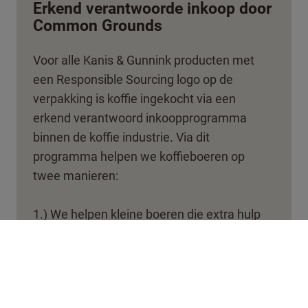
Erkend verantwoorde inkoop door
Common Grounds
Voor alle Kanis & Gunnink producten met
een Responsible Sourcing logo op de
verpakking is koffie ingekocht via een
erkend verantwoord inkoopprogramma
binnen de koffie industrie. Via dit
programma helpen we koffieboeren op
twee manieren: ​​
1.) We helpen kleine boeren die extra hulp
nodig hebben door direct met hen samen te
werken op hun boerderijen. Enerzijds geven
we hen trainingen, zodat ze leren hoe ze
een winstgevend en duurzaam bedrijf