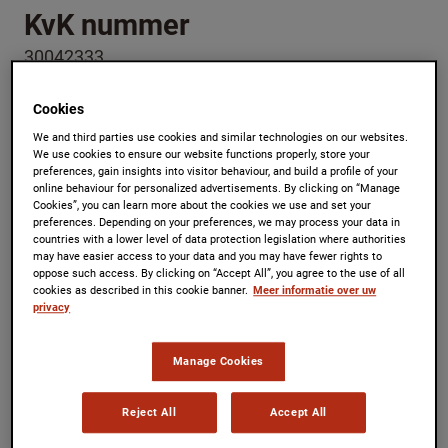
KvK nummer
30042333
Cookies
VAT number
We and third parties use cookies and similar technologies on our websites.
NL001367961B01
We use cookies to ensure our website functions properly, store your
preferences, gain insights into visitor behaviour, and build a profile of your
online behaviour for personalized advertisements. By clicking on “Manage
Cookies”, you can learn more about the cookies we use and set your
Gebruikersvoorwaarden
preferences. Depending on your preferences, we may process your data in
countries with a lower level of data protection legislation where authorities
Klik
hier
.
may have easier access to your data and you may have fewer rights to
oppose such access. By clicking on “Accept All”, you agree to the use of all
cookies as described in this cookie banner.
Meer informatie over uw
privacy
Privacy & cookies
Klik
hier
.
Manage Cookies
Routebeschrijving Utrecht
Reject All
Accept All